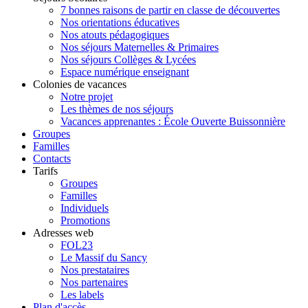
7 bonnes raisons de partir en classe de découvertes
Nos orientations éducatives
Nos atouts pédagogiques
Nos séjours Maternelles & Primaires
Nos séjours Collèges & Lycées
Espace numérique enseignant
Colonies de vacances
Notre projet
Les thèmes de nos séjours
Vacances apprenantes : École Ouverte Buissonnière
Groupes
Familles
Contacts
Tarifs
Groupes
Familles
Individuels
Promotions
Adresses web
FOL23
Le Massif du Sancy
Nos prestataires
Nos partenaires
Les labels
Plan d'accès